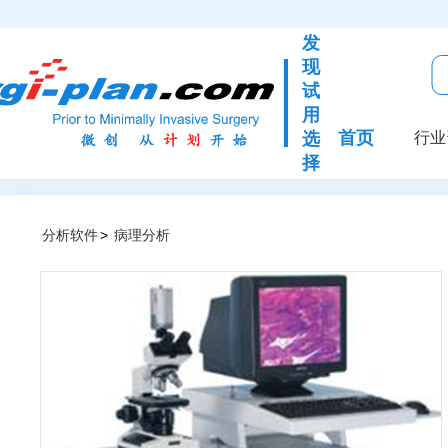
发
现
试
用
首页
选
行业
择
分析软件
>
病理分析