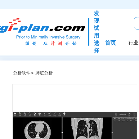
发
现
试
用
首页
选
行业
择
分析软件
>
肺脏分析