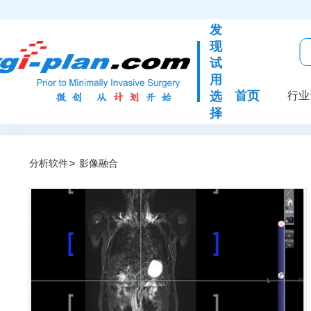
发
现
试
用
首页
选
行业
择
分析软件
>
影像融合