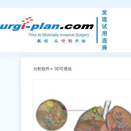
发
现
试
用
选
择
分析软件
>
3D可视化