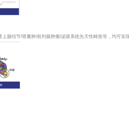
/肾上腺结节/肾囊肿/前列腺肿瘤/泌尿系统先天性畸形等，均可实