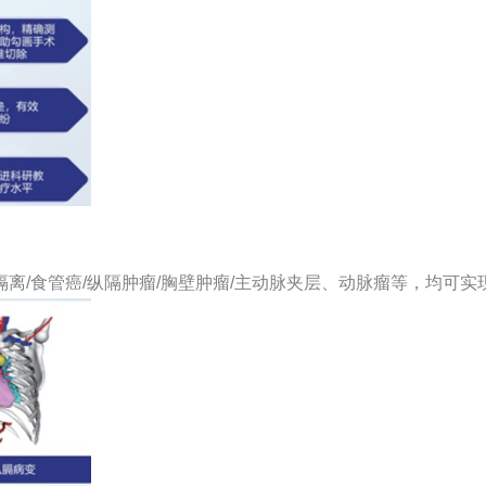
肺隔离/食管癌/纵隔肿瘤/胸壁肿瘤/主动脉夹层、动脉瘤等，均可