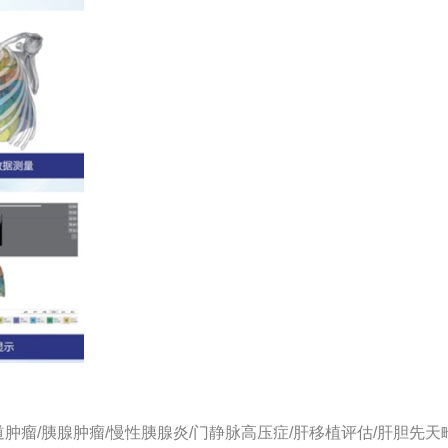
道肿瘤/胰腺肿瘤/慢性胰腺炎/门静脉高压症/肝移植评估/肝胆先