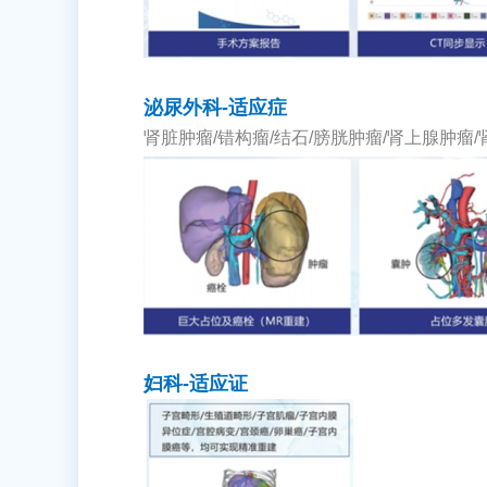
泌尿外科-适应症
肾脏肿瘤/错构瘤/结石/膀胱肿瘤/肾上腺肿瘤
妇科-适应证