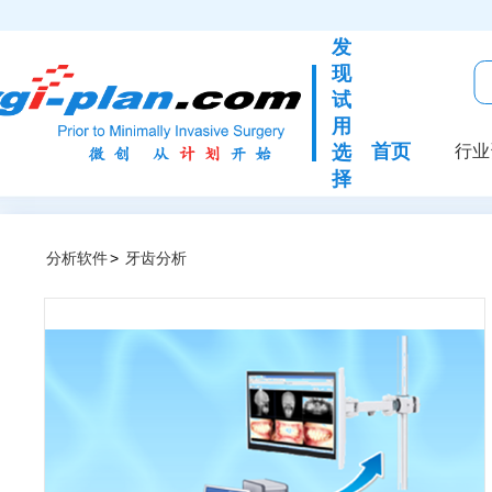
发
现
试
用
首页
选
行业
择
分析软件
>
牙齿分析