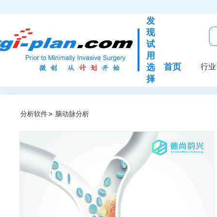
发
现
试
用
首页
选
行业
择
分析软件
>
脑动脉分析