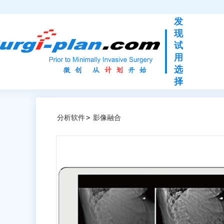
发
现
试
用
选
择
分析软件
>
影像融合