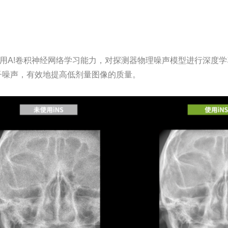
 Suppression)，利用A!卷积神经网络学习能力，对探测器物理噪声
子噪声，有效地提高低剂量图像的质量。