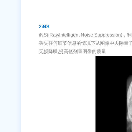
2iNS
iNS(iRay/lntelligent Noise
丢失任何细节信息的情况下从图像中去除量
无损降噪,提高低剂量图像的质量