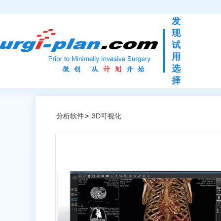
发
现
试
用
选
择
分析软件
>
3D可视化