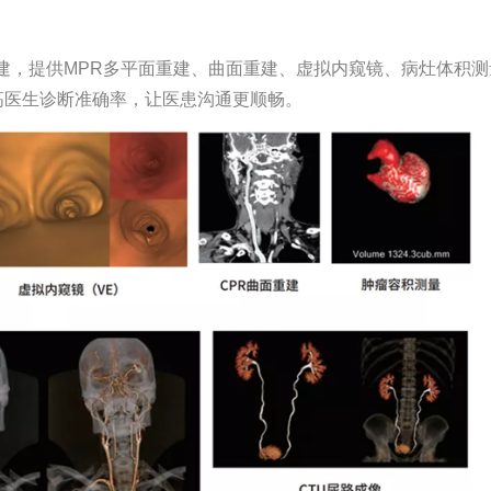
建，提供MPR多平面重建、曲面重建、虚拟内窥镜、病灶体积
高医生诊断准确率，让医患沟通更顺畅。