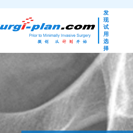
发
现
试
用
选
择