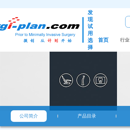
发
现
试
用
首页
选
行业
择
公司简介
产品目录