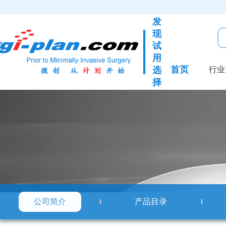
发
现
试
用
首页
选
行业
择
公司简介
产品目录