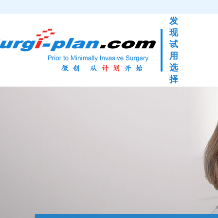
发
现
试
用
选
择