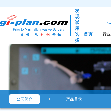
发
现
试
用
首页
选
行业
择
公司简介
产品目录